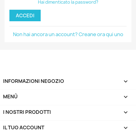
Hai dimenticato la password?
ACCEDI
Non hai ancora un account? Creane ora qui uno
INFORMAZIONI NEGOZIO
keyboard_arrow_down
MENÙ

I NOSTRI PRODOTTI

IL TUO ACCOUNT
