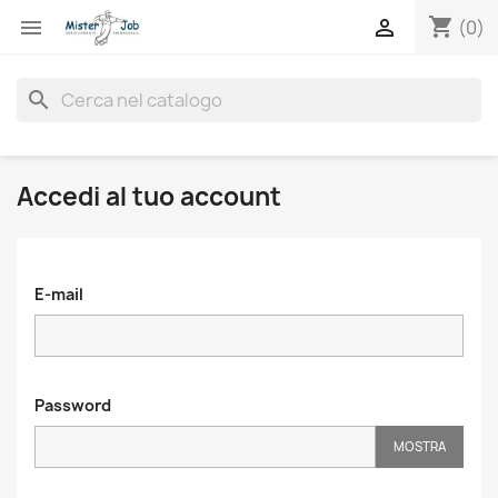
shopping_cart


(0)
search
Accedi al tuo account
E-mail
Password
MOSTRA