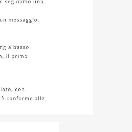
on seguiamo una
o un messaggio,
ing a basso
, il primo
clato, con
d è conforme alle