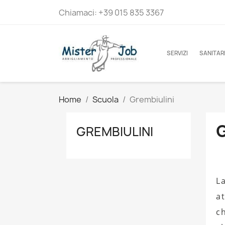
Chiamaci:
+39 015 835 3367
SERVIZI
SANITAR
Home
Scuola
Grembiulini
GREMBIULINI
L
at
c