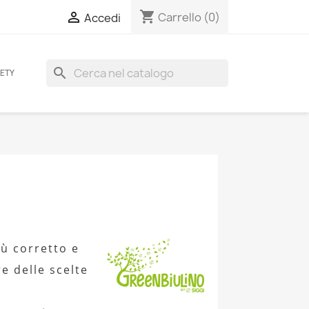
shopping_cart

Carrello
(0)
Accedi
search
FETY
ù corretto e
e delle scelte