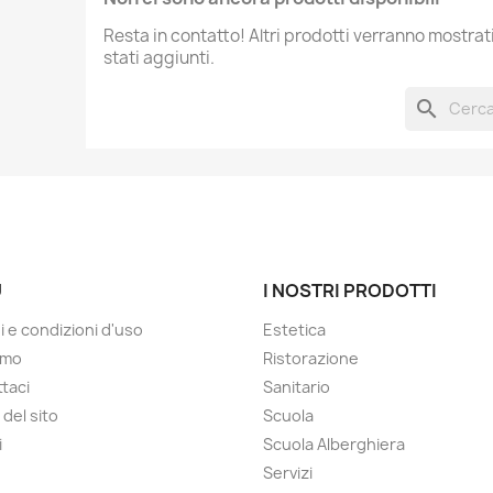
Resta in contatto! Altri prodotti verranno mostra
stati aggiunti.
search
Ù
I NOSTRI PRODOTTI
i e condizioni d'uso
Estetica
amo
Ristorazione
taci
Sanitario
del sito
Scuola
i
Scuola Alberghiera
Servizi