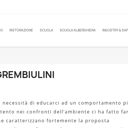
IO
RISTORAZIONE
SCUOLA
SCUOLA ALBERGHIERA
INDUSTRY & SA
GREMBIULINI
a necessità di educarci ad un comportamento pi
tento nei confronti dell’ambiente ci ha fatto far
he caratterizzano fortemente la proposta