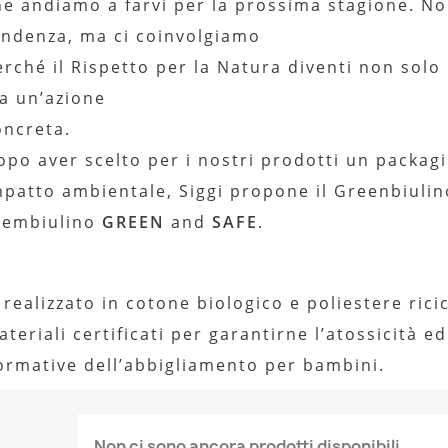
he andiamo a farvi per la prossima stagione. N
endenza, ma ci coinvolgiamo
erché il Rispetto per la Natura diventi non sol
a un’azione
oncreta.
opo aver scelto per i nostri prodotti un packag
mpatto ambientale, Siggi propone il Greenbiulino
rembiulino
GREEN
and
SAFE
.
 realizzato in cotone biologico e poliestere rici
teriali certificati per garantirne l’atossicità e
ormative dell’abbigliamento per bambini.
Non ci sono ancora prodotti disponibili