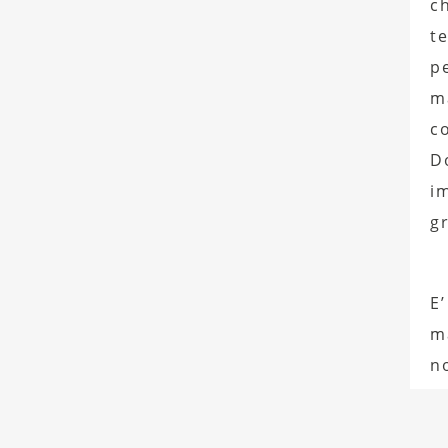
c
t
p
m
c
D
i
g
E’
ma
n