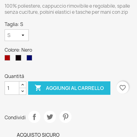
100% poliestere, cappuccio rimovibile e regolabile, spalle
senza cuciture, polsini elastici e tasche per mani con zip
Taglia: S
Colore: Nero
Rosso
Blu
Nero
scuro
Quantità

favorite_border
AGGIUNGI AL CARRELLO
Condividi
ACQUISTO SICURO