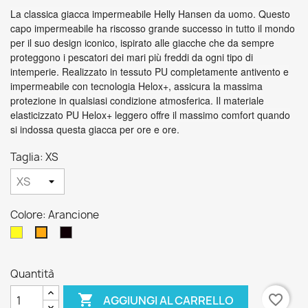
La classica giacca impermeabile Helly Hansen da uomo. Questo
capo impermeabile ha riscosso grande successo in tutto il mondo
per il suo design iconico, ispirato alle giacche che da sempre
proteggono i pescatori dei mari più freddi da ogni tipo di
intemperie. Realizzato in tessuto PU completamente antivento e
impermeabile con tecnologia Helox+, assicura la massima
protezione in qualsiasi condizione atmosferica. Il materiale
elasticizzato PU Helox+ leggero offre il massimo comfort quando
si indossa questa giacca per ore e ore.
Taglia: XS
Colore: Arancione
Giallo
Nero
Arancione
Quantità

favorite_border
AGGIUNGI AL CARRELLO