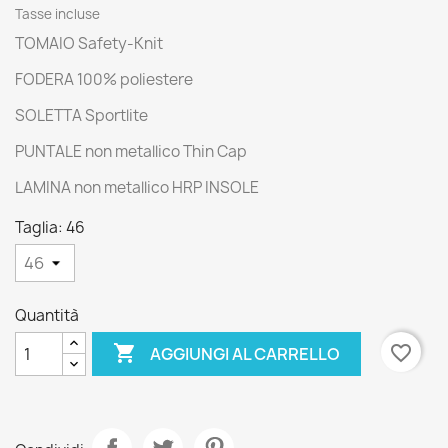
Tasse incluse
TOMAIO Safety-Knit
FODERA 100% poliestere
SOLETTA Sportlite
PUNTALE non metallico Thin Cap
LAMINA non metallico HRP INSOLE
Taglia: 46
Quantità

favorite_border
AGGIUNGI AL CARRELLO