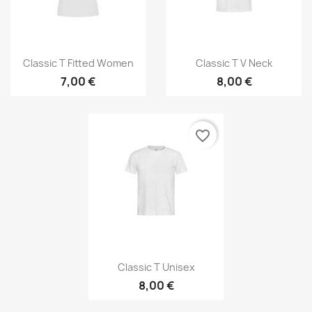
Anteprima
Anteprima


Classic T Fitted Women
Classic T V Neck
7,00 €
8,00 €
favorite_border
Anteprima

Classic T Unisex
8,00 €