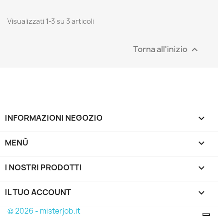
Visualizzati 1-3 su 3 articoli
Torna all'inizio

INFORMAZIONI NEGOZIO
keyboard_arrow_down
MENÙ

I NOSTRI PRODOTTI

IL TUO ACCOUNT

© 2026 - misterjob.it