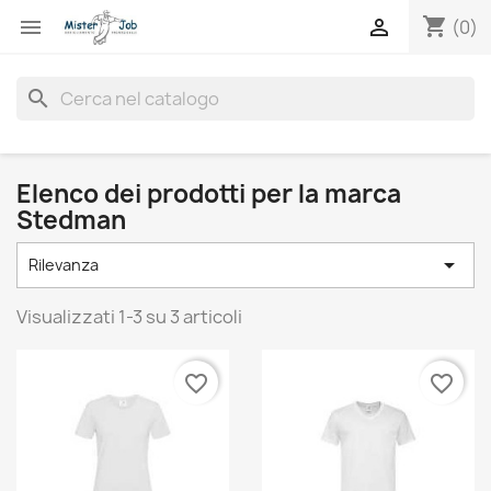
shopping_cart


(0)
search
Elenco dei prodotti per la marca
Stedman

Rilevanza
Visualizzati 1-3 su 3 articoli
favorite_border
favorite_border